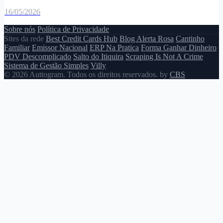
16/05/2026
Sobre nós
Política de Privacidade
Sites da rede
Best Credit Cards Hub
Blog Alerta Rosa
Cantinho
Familiar
Emissor Nacional
ERP Na Pratica
Forma Ganhar Dinheiro
PDV Descomplicado
Salto do Itiquira
Scraping Is Not A Crime
Sistema de Gestão Simples
Villy
© 2026 Auttogram. Todos os direitos reservados. by
CBS