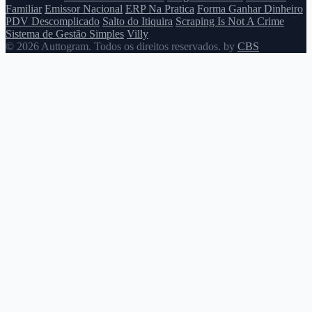
Familiar
Emissor Nacional
ERP Na Pratica
Forma Ganhar Dinheiro
PDV Descomplicado
Salto do Itiquira
Scraping Is Not A Crime
Sistema de Gestão Simples
Villy
© 2026 Auttogram. Todos os direitos reservados. by
CBS