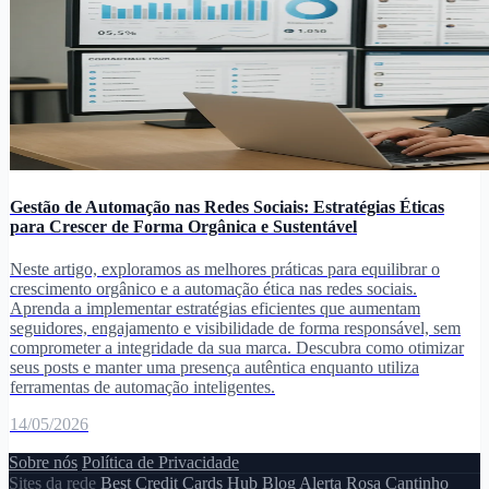
Gestão de Automação nas Redes Sociais: Estratégias Éticas
para Crescer de Forma Orgânica e Sustentável
Neste artigo, exploramos as melhores práticas para equilibrar o
crescimento orgânico e a automação ética nas redes sociais.
Aprenda a implementar estratégias eficientes que aumentam
seguidores, engajamento e visibilidade de forma responsável, sem
comprometer a integridade da sua marca. Descubra como otimizar
seus posts e manter uma presença autêntica enquanto utiliza
ferramentas de automação inteligentes.
14/05/2026
Sobre nós
Política de Privacidade
Sites da rede
Best Credit Cards Hub
Blog Alerta Rosa
Cantinho